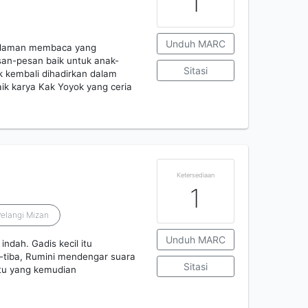
1
Unduh MARC
galaman membaca yang
an-pesan baik untuk anak-
Sitasi
ik kembali dihadirkan dalam
baik karya Kak Yoyok yang ceria
Ketersediaan
1
Pelangi Mizan
Unduh MARC
dah. Gadis kecil itu
-tiba, Rumini mendengar suara
Sitasi
itu yang kemudian