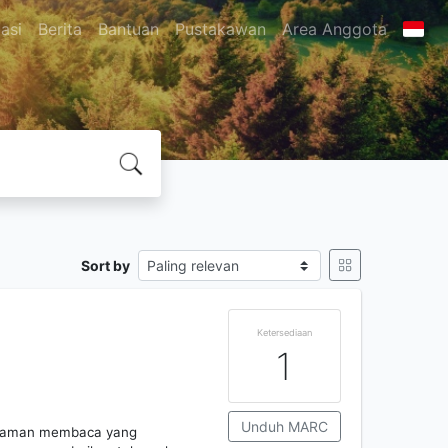
asi
Berita
Bantuan
Pustakawan
Area Anggota
Sort by
Ketersediaan
1
Unduh MARC
galaman membaca yang