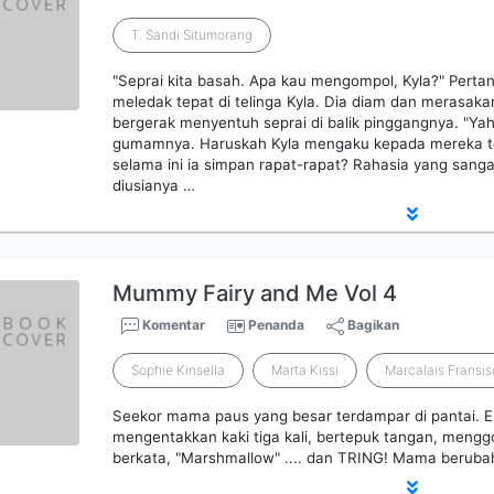
T. Sandi Situmorang
"Seprai kita basah. Apa kau mengompol, Kyla?" Pert
meledak tepat di telinga Kyla. Dia diam dan merasak
bergerak menyentuh seprai di balik pinggangnya. "Yah.
gumamnya. Haruskah Kyla mengaku kepada mereka te
selama ini ia simpan rapat-rapat? Rahasia yang san
diusianya …
Mummy Fairy and Me Vol 4
Komentar
Penanda
Bagikan
Sophie Kinsella
Marta Kissi
Marcalais Fransi
Seekor mama paus yang besar terdampar di pantai. 
mengentakkan kaki tiga kali, bertepuk tangan, meng
berkata, "Marshmallow" .... dan TRING! Mama beruba