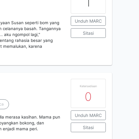
1
Unduh MARC
anyaan Susan seperti bom yang
an celananya basah. Tangannya
Sitasi
. aku ngompol lagi,"
ntang rahasia besar yang
gat memalukan, karena
Ketersediaan
0
sca
Unduh MARC
Ella merasa kasihan. Mama pun
goyangkan bokong, dan
Sitasi
h enjadi mama peri.