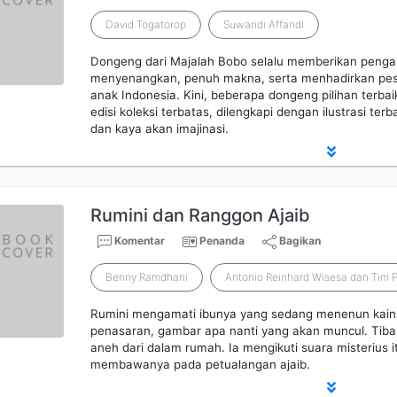
David Togatorop
Suwandi Affandi
Dongeng dari Majalah Bobo selalu memberikan pen
menyenangkan, penuh makna, serta menhadirkan pes
anak Indonesia. Kini, beberapa dongeng pilihan terba
edisi koleksi terbatas, dilengkapi dengan ilustrasi ter
dan kaya akan imajinasi.
Rumini dan Ranggon Ajaib
Komentar
Penanda
Bagikan
Benny Ramdhani
Antonio Reinhard Wisesa dan Tim 
Rumini mengamati ibunya yang sedang menenun kain in
penasaran, gambar apa nanti yang akan muncul. Tiba
aneh dari dalam rumah. Ia mengikuti suara misterius 
membawanya pada petualangan ajaib.