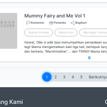
Mummy Fairy and Me Vol 1
Komentar
Penanda
Bagikan
Sophie Kinsella
Marta Kissi
Marcalais Fransi
Gawat, Ollie si adik bayi menumpahkan persediaan su
lagi! Mama mengentakkan kaki tiga kali, bertepuk t
dan berkata, "Marshmallow".... dan TRING! Mama ber
1
2
3
4
5
Berikutny
ang Kami