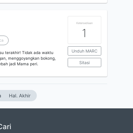
Ketersediaan
1
sca
Unduh MARC
su terakhir! Tidak ada waktu
angan, menggoyangkan bokong,
Sitasi
ybah jadi Mama peri.
a
Hal. Akhir
Cari