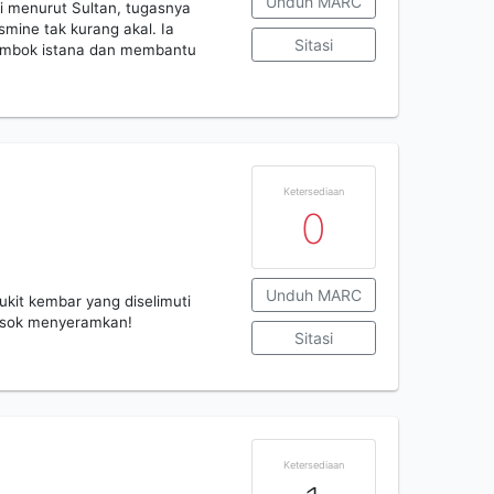
Unduh MARC
pi menurut Sultan, tugasnya
smine tak kurang akal. Ia
Sitasi
tembok istana dan membantu
Ketersediaan
0
Unduh MARC
bukit kembar yang diselimuti
sosok menyeramkan!
Sitasi
Ketersediaan