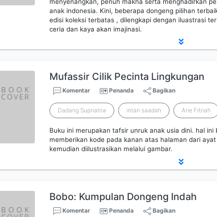
menyenangkan, penuh makna serta menghadirkan pes
anak indonesia. Kini, beberapa dongeng pilihan terbai
edisi koleksi terbatas , dilengkapi dengan iluastrasi t
ceria dan kaya akan imajinasi.
Mufassir Cilik Pecinta Lingkungan
Komentar
Penanda
Bagikan
Dadang Supriatna
intan saadah
Arie Fitriah
Buku ini merupakan tafsir unruk anak usia dini. hal ini b
memberikan kode pada kanan atas halaman dari ayat 
kemudian diilustrasikan melalui gambar.
Bobo: Kumpulan Dongeng Indah
Komentar
Penanda
Bagikan