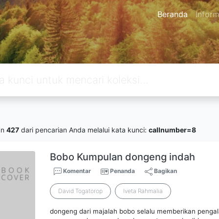
Beranda
Inform
an
427
dari pencarian Anda melalui kata kunci:
callnumber=8
Bobo Kumpulan dongeng indah
Komentar
Penanda
Bagikan
David Togatorop
Iveta Rahmalia
dongeng dari majalah bobo selalu memberikan pen