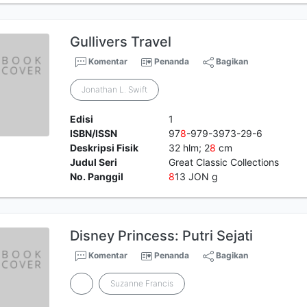
Gullivers Travel
Komentar
Penanda
Bagikan
Jonathan L. Swift
Edisi
1
ISBN/ISSN
97
8
-979-3973-29-6
Deskripsi Fisik
32 hlm; 2
8
cm
Judul Seri
Great Classic Collections
No. Panggil
8
13 JON g
Disney Princess: Putri Sejati
Komentar
Penanda
Bagikan
Suzanne Francis