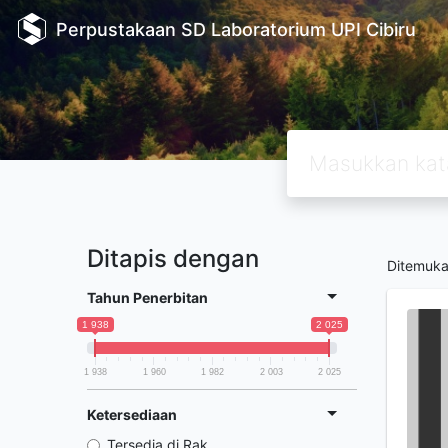
Perpustakaan SD Laboratorium UPI Cibiru
Ditapis dengan
Ditemuk
Tahun Penerbitan
1 938
2 025
1 938
1 960
1 982
2 003
2 025
Ketersediaan
Tersedia di Rak