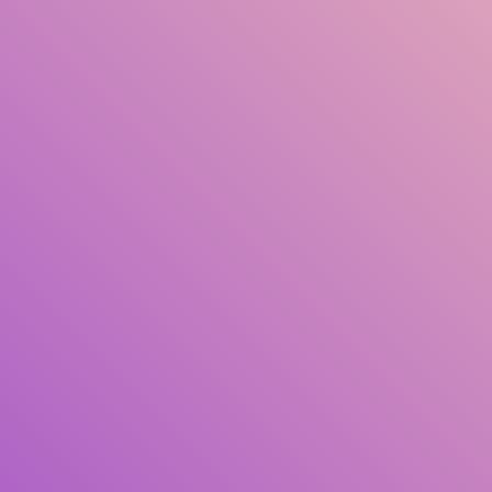
Judul
Pengarang
Subjek
ISBN/ISSN
Tipe Koleksi
Lokasi
GMD