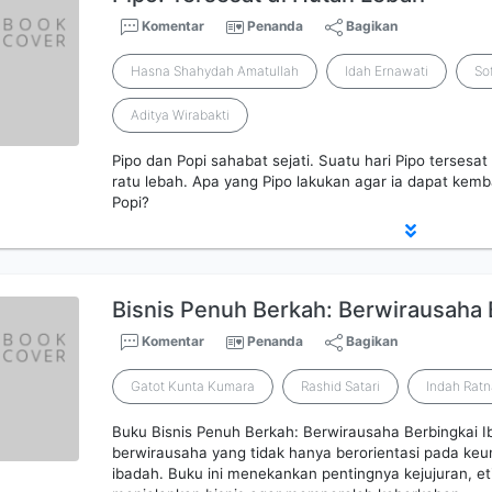
Komentar
Penanda
Bagikan
Hasna Shahydah Amatullah
Idah Ernawati
So
Aditya Wirabakti
Pipo dan Popi sahabat sejati. Suatu hari Pipo terses
ratu lebah. Apa yang Pipo lakukan agar ia dapat kem
Popi?
Bisnis Penuh Berkah: Berwirausaha 
Komentar
Penanda
Bagikan
Gatot Kunta Kumara
Rashid Satari
Indah Ratn
Buku Bisnis Penuh Berkah: Berwirausaha Berbingkai
berwirausaha yang tidak hanya berorientasi pada keun
ibadah. Buku ini menekankan pentingnya kejujuran, et