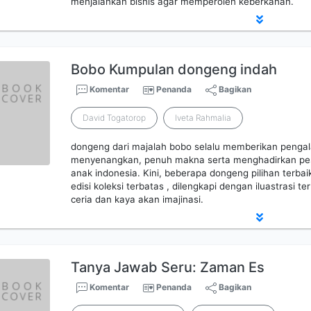
menjalankan bisnis agar memperoleh keberkahan.
Bobo Kumpulan dongeng indah
Komentar
Penanda
Bagikan
David Togatorop
Iveta Rahmalia
dongeng dari majalah bobo selalu memberikan pen
menyenangkan, penuh makna serta menghadirkan pes
anak indonesia. Kini, beberapa dongeng pilihan terbai
edisi koleksi terbatas , dilengkapi dengan iluastrasi t
ceria dan kaya akan imajinasi.
Tanya Jawab Seru: Zaman Es
Komentar
Penanda
Bagikan