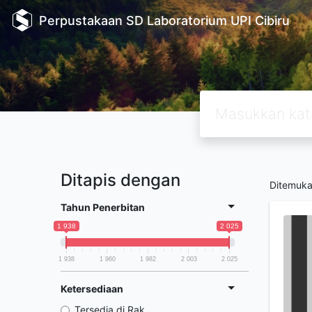
Perpustakaan SD Laboratorium UPI Cibiru
Ditapis dengan
Ditemuk
Tahun Penerbitan
1 938
2 025
1 938
1 960
1 982
2 003
2 025
Ketersediaan
Tersedia di Rak