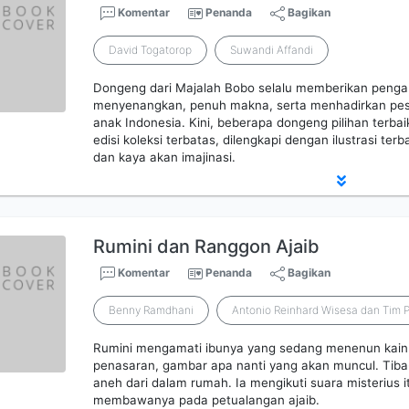
Komentar
Penanda
Bagikan
David Togatorop
Suwandi Affandi
Dongeng dari Majalah Bobo selalu memberikan pen
menyenangkan, penuh makna, serta menhadirkan pes
anak Indonesia. Kini, beberapa dongeng pilihan terba
edisi koleksi terbatas, dilengkapi dengan ilustrasi ter
dan kaya akan imajinasi.
Rumini dan Ranggon Ajaib
Komentar
Penanda
Bagikan
Benny Ramdhani
Antonio Reinhard Wisesa dan Tim 
Rumini mengamati ibunya yang sedang menenun kain in
penasaran, gambar apa nanti yang akan muncul. Tiba
aneh dari dalam rumah. Ia mengikuti suara misterius 
membawanya pada petualangan ajaib.