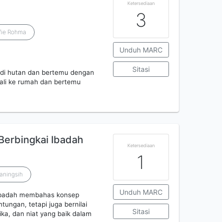
Ketersediaan
3
fie Rohma
Unduh MARC
Sitasi
at di hutan dan bertemu dengan
bali ke rumah dan bertemu
Berbingkai Ibadah
Ketersediaan
1
aningsih
Unduh MARC
 Ibadah membahas konsep
tungan, tetapi juga bernilai
Sitasi
ika, dan niat yang baik dalam