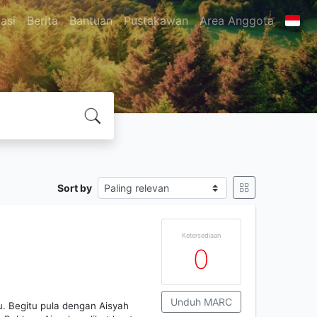
asi
Berita
Bantuan
Pustakawan
Area Anggota
Sort by
Ketersediaan
0
Unduh MARC
 Begitu pula dengan Aisyah