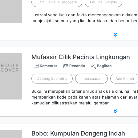
Camillia de Ia Bedoyere
Pauline Gregory
Ilustrasi yang lucu dan fakta mencengangkan dida
menjelajahi semua yang liar, luar biasa. dan benar-b
Mufassir Cilik Pecinta Lingkungan
Komentar
Penanda
Bagikan
Dadang Supriatna
intan saadah
Arie Fitriah
Buku ini merupakan tafsir unruk anak usia dini. hal ini b
memberikan kode pada kanan atas halaman dari ayat 
kemudian diilustrasikan melalui gambar.
Bobo: Kumpulan Dongeng Indah