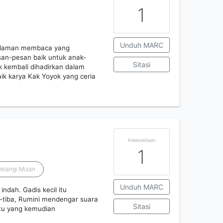
1
Unduh MARC
galaman membaca yang
an-pesan baik untuk anak-
Sitasi
ik kembali dihadirkan dalam
baik karya Kak Yoyok yang ceria
Ketersediaan
1
Pelangi Mizan
Unduh MARC
dah. Gadis kecil itu
-tiba, Rumini mendengar suara
Sitasi
itu yang kemudian