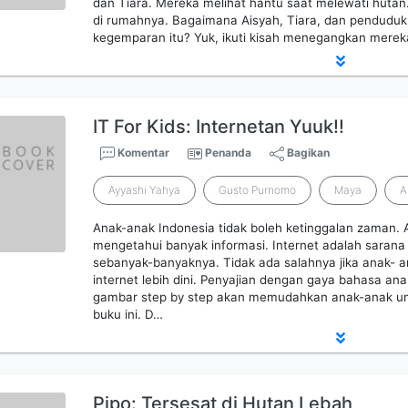
dan Tiara. Mereka melihat hantu saat melewati hutan
di rumahnya. Bagaimana Aisyah, Tiara, dan pendudu
kegemparan itu? Yuk, ikuti kisah menegangkan merek
IT For Kids: Internetan Yuuk!!
Komentar
Penanda
Bagikan
Ayyashi Yahya
Gusto Purnomo
Maya
A
Anak-anak Indonesia tidak boleh ketinggalan zaman. 
mengetahui banyak informasi. Internet adalah saran
sebanyak-banyaknya. Tidak ada salahnya jika anak- 
internet lebih dini. Penyajian dengan gaya bahasa an
gambar step by step akan memudahkan anak-anak un
buku ini. D…
Pipo: Tersesat di Hutan Lebah