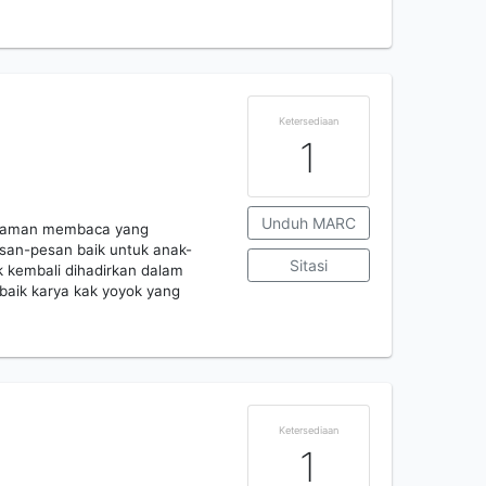
Ketersediaan
1
Unduh MARC
galaman membaca yang
an-pesan baik untuk anak-
Sitasi
k kembali dihadirkan dalam
erbaik karya kak yoyok yang
Ketersediaan
1