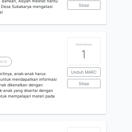
. Bahkan, Aisyah melihat hantu
Sitasi
k Desa Sukakarya mengatasi
a!
Ketersediaan
1
strid
Unduh MARC
Artinya, anak-anak harus
a untuk mendapatkan informasi
Sitasi
anak dikenalkan dengan
ak-anak yang disertai dengan
tuk mempelajari materi pada