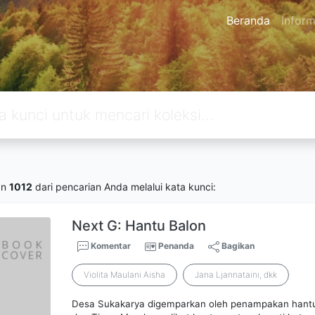
Beranda
Inform
an
1012
dari pencarian Anda melalui kata kunci:
Next G: Hantu Balon
Komentar
Penanda
Bagikan
Violita Maulani Aisha
Jana Ljannataini, dkk
Desa Sukakarya digemparkan oleh penampakan hantu.